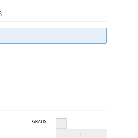
3
GRATIS
Menge
-