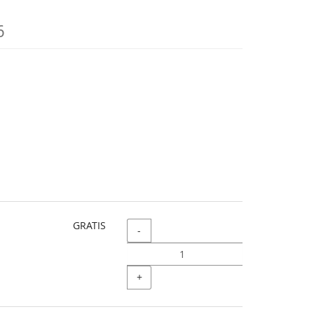
6
GRATIS
Menge
-
+